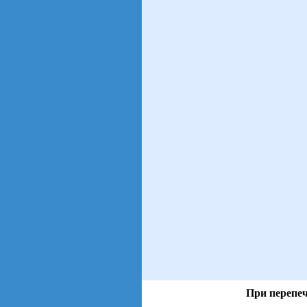
При перепеч
views: 113 | users: 18
gen page: 0.01s