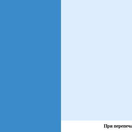
При перепеча
views: 17 | users: 2
gen page: 0.01s