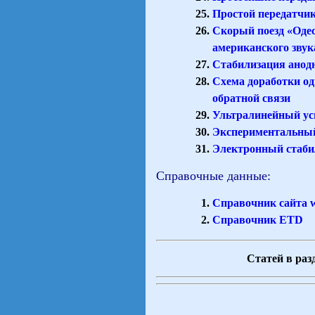
Простой передатчик
Скорый поезд «Оде
американского звук
Стабилизация анод
Схема доработки од
обратной связи
Ультралинейный ус
Экспериментальный
Электронный стаби
Справочные данные:
Справочник сайта 
Справочник ETD
Статей в разд