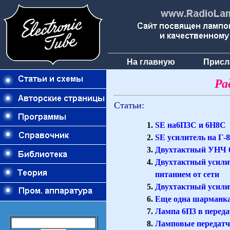
На главную
Присл
Ра
Статьи:
SE на6П3С и 6Н8С
SE усилитель на Г-
Двухтактный УНЧ 
Двухтактный усили
питанием от сети
Двухтактный усили
Еще одна шарманка
Лампа 6П3 в перед
Ламповые передатчи