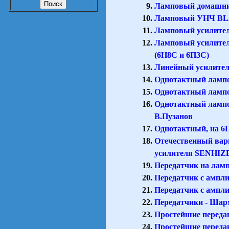
Ламповый домашни
Ламповый УНЧ B
Ламповый усилител
Ламповый усилител
(6Н8С и 6П3С)
Линейный усилител
Однотактный ламп
Однотактный лампо
Однотактный лампов
В.Пузанов
Однотактный, на 6П
Отечественный вар
усилителя SENHIZ
Передатчик на ламп
Передатчик с ампл
Передатчик с ампл
Передатчики - Шар
Простейшие переда
Простейшие переда