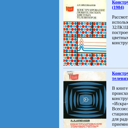
Констр
(1984)
Рассмот
использ
32ЛК1Ц
построе
цветных
констру
Констр
телевиз
В книге
происхо
констру
«Искра»
Всесоюз
стацион
для рад
приемно