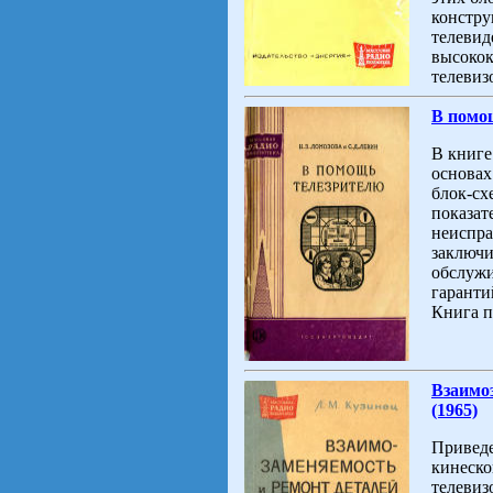
констру
телевид
высокок
телевиз
В помощ
В книге
основах
блок-сх
показат
неиспра
заключи
обслужи
гаранти
Книга п
Взаимоз
(1965)
Приведе
кинеско
телевиз