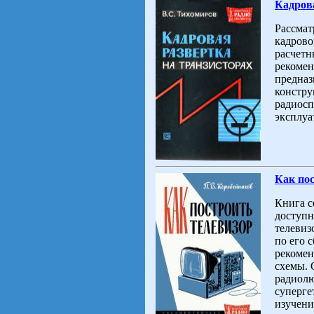
Кадрова
Рассмат
кадрово
расчетн
рекомен
предназ
констру
радиосп
эксплуа
Как пос
Книга с
доступн
телевиз
по его 
рекомен
схемы. 
радиолю
суперге
изучени