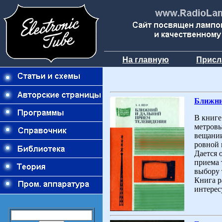
На главную
Присл
Ближний
В книге
метровы
вещании
ровной 
Дается 
приема 
выбору 
Книга р
интерес