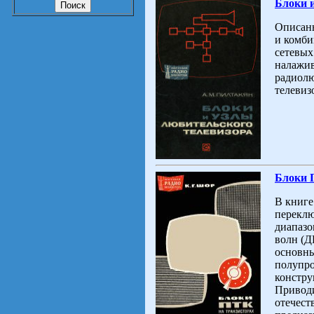
Блоки и
Описаны
и комби
сетевых
налажив
радиолю
телевиз
Блоки П
В книге
переклю
диапазо
волн (Д
основны
полупро
констру
Привод
отечест