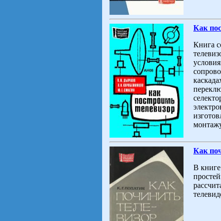
Как пос
Книга с
телевиз
условия
сопрово
каскада
переклю
селекто
электро
изготов
монтажу
Как поч
В книге
простей
рассчит
телевид