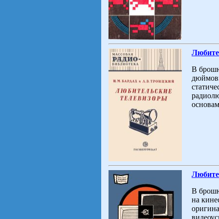
Любител
В брошю
дюймовы
статиче
радиолю
основам
Любител
В брошю
на кине
оригина
видеоус