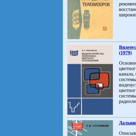
рекомен
восстан
широкий
Видеоу
(1979)
Основно
цветног
канала,
системы
видеоус
цветног
системы
радиолю
Дальний
Описыва