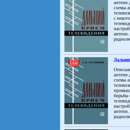
антенн 
схемы а
телевиз
с некот
телевид
настрой
антенн.
радиолю
Дальний
Описыва
антенн 
схемы а
телевиз
промышл
борьбы 
телевид
настрой
антенн.
радиолю