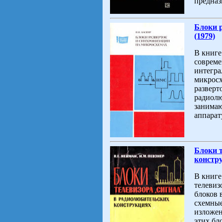
предназ
Блоки 
(1979)
В книге
совреме
интегра
микросх
разверт
радиолю
занимаю
аппарат
Блоки 
констру
В книге
телевиз
блоков 
схемные
изложен
этих бл