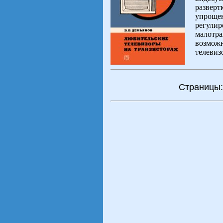
разверт
упрощен
регулир
малотра
возможн
телевиз
Страниц