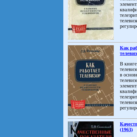
элемент
квалиф
телезри
телевиз
регулир
Как раб
телевиз
В книге
телевиз
в основ
телевиз
элемент
квалиф
телезри
телевиз
регулир
Качест
(1963)