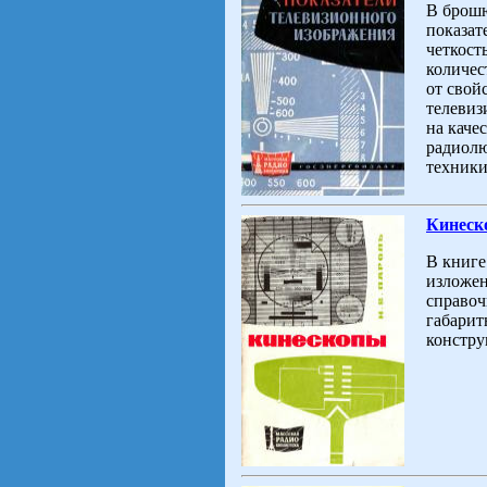
В брошю
показат
четкост
количес
от свой
телевиз
на каче
радиолю
техники
Кинеск
В книге
изложен
справоч
габарит
констру