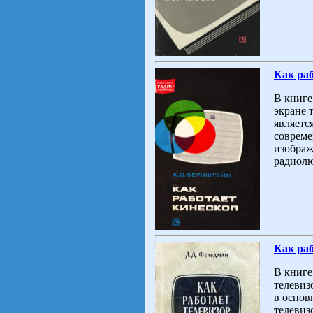
Как раб
В книге
экране 
являетс
совреме
изображ
радиолю
Как раб
В книге
телевиз
в основ
телевиз