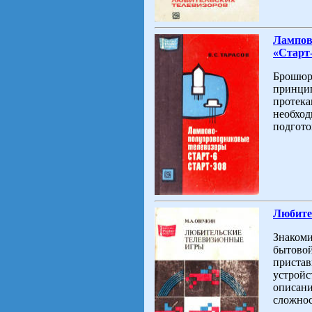
Лампов
«Старт-
Брошюра
принцип
протека
необход
подгото
Любите
Знакоми
бытовой
пристав
устройс
описани
сложнос