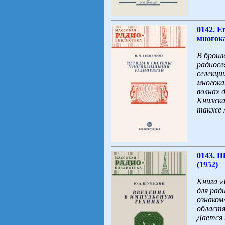
0142. 
многока
В брошю
радиосв
селекци
многока
волнах 
Книжка 
также л
0143. 
(1952)
Книга «
для рад
ознаком
областя
Дается 