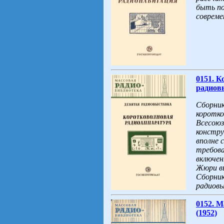
быть по
совреме
0151. К
радиовы
Сборник
коротко
Всесоюз
констру
вполне 
требова
включен
Жюри вы
Сборник
радиовы
0152. М
(1952)