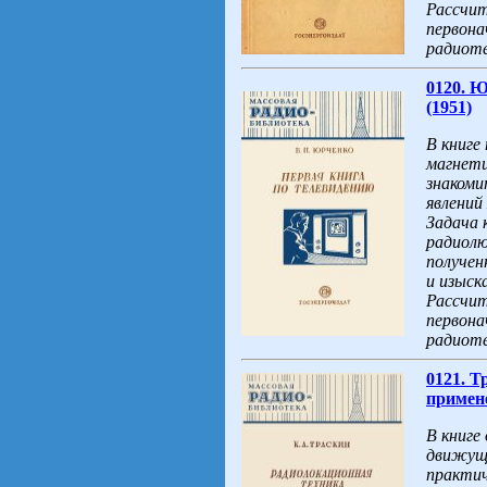
Рассчит
первона
радиоте
0120. Ю
(1951)
В книге
магнети
знакоми
явлений
Задача 
радиолю
получен
и изыск
Рассчит
первона
радиоте
0121. Т
примене
В книге
движущи
практич