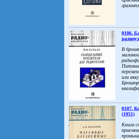
граммпл
0106. Б
радиоуз
В брошю
маломощ
радиофи
Питание
перемен
или акк
Брошюра
квалифи
0107. 
(1951)
Книга с
приемни
промышл