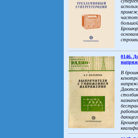
суперге
использ
промежу
частоты
большой
Брошюра
основам
строивш
0146. 
напряже
В брош
кенотро
напряже
Даются 
столбик
назначе
бестран
работаю
дающего
Брошюра
квалифи