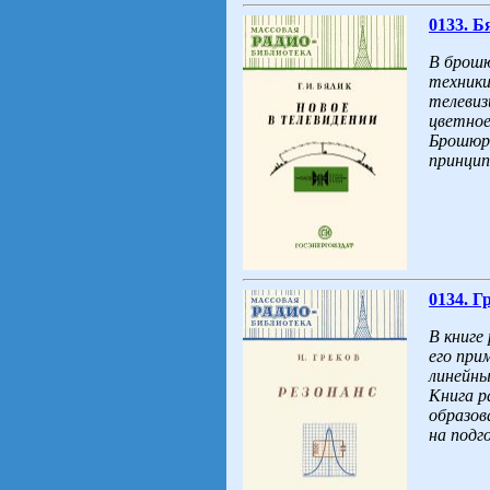
0133. Б
В брош
техники
телевиз
цветное
Брошюра
принцип
0134. Г
В книге
его при
линейны
Книга р
образов
на подг