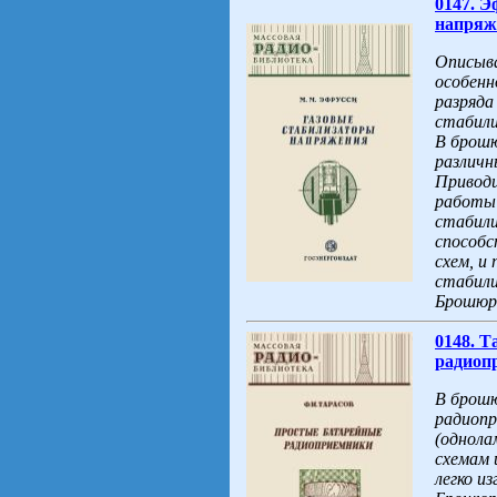
0147. 
напряже
Описыва
особенн
разряда
стабил
В брошю
различн
Привод
работы 
стабил
способ
схем, и
стабили
Брошюра
0148. Т
радиопр
В брошю
радиопр
(однола
схемам 
легко и