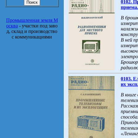
0102. 
приема.
В брошю
Промышленная земля М
измерит
осква
- участки под заво
налажив
д, склад и производство
констру
с коммуникациями
В ней п
измерит
высокоч
электро
Брошюра
радиолю
0103. 
их эксп
В книге
телевиз
Рассказ
приемни
способа
Приводя
телевиз
«Ленинг