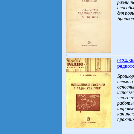
различн
способы
для пов
Брошюра
0124. Ф
радиоте
Брошюра
целью о
основны
использ
этого о
работы 
широкое
начинаю
практик