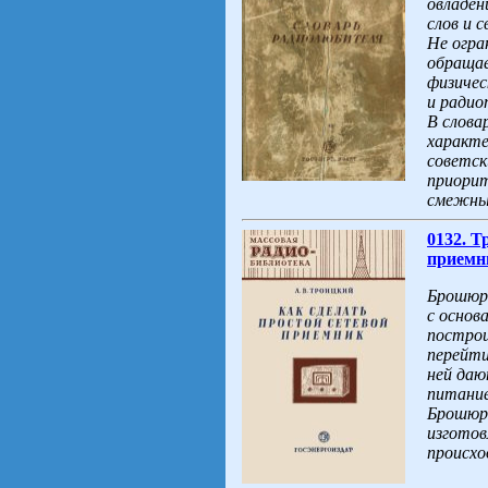
овладен
слов и 
Не огра
обращае
физичес
и радио
В слова
характе
советск
приорит
смежных
0132. Т
приемни
Брошюра
с основ
постро
перейти
ней даю
питание
Брошюра
изготов
происхо