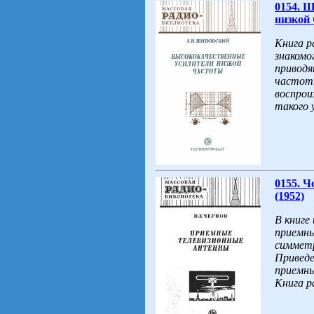
0154. 
низкой 
Книга р
знакомо
приводя
частоты
воспрои
такого 
0155. 
(1952)
В книге
приемны
симмет
Приведе
приемны
Книга р