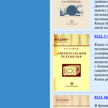
любител
Даются 
также у
телевиз
телевиз
Книга б
этой но
0122. С
Книга с
телевиз
усоверш
изготов
возможн
с больш
самодел
налажив
Книга р
0123. Н
В брош