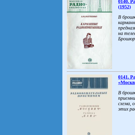
0140. 
(1952)
В брошю
карманн
предназ
на теле
Брошюра
0141. 
«Москви
В брошю
приемни
схема, 
этих ра