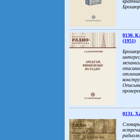
краткие
Брошюра
0130. К
(1951)
Брошюра
интерес
механиз
описани
отличаю
констру
Описыва
провере
0131. X
Словарь
встреча
радиолю