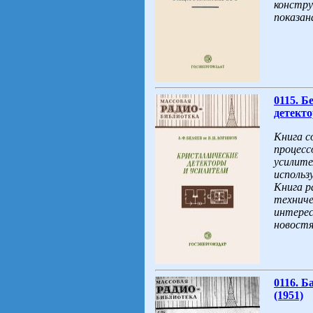
констру
показан
0115. Б
детекто
Книга с
процесс
усилите
использ
Книга р
техниче
интерес
новостя
0116. Б
(1951)