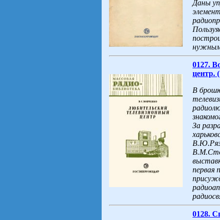
Даны уп
элемент
радиопр
Пользуя
построи
нужным
0127. 
центр. 
В брошю
телевиз
радиолю
знакомо
За разр
харьков
В.Ю.Ряз
В.М.Сто
выставк
первая 
присужд
радиоап
радиосв
0128. 