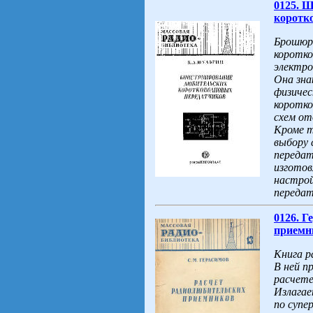
0125. 
коротко
Брошюра
коротко
электро
Она зна
физичес
коротко
схем от
Кроме т
выбору 
передат
изготов
настрой
передат
0126. Г
приемни
Книга р
В ней п
расчете
Излагае
по супе