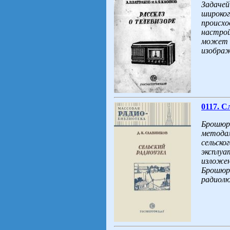
Задачей
широког
происхо
настрой
может б
изображ
0117. С
Брошюра
методам
сельско
эксплуа
изложен
Брошюра
радиолю