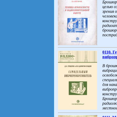
Брошюра
целью о
зрения 
человек
констру
радиоап
брошюре
пострад
0110. 
вибропр
В брошю
вибраци
освобож
специал
для нак
вибропр
констру
Брошюра
радиолю
местно