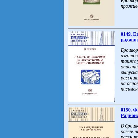
Брошюра
прожива
0149. 
радиопр
Брошюра
изготов
также у
описани
выпуск
рассчит
на осно
письмен
0150. 
Радиона
В брошю
различн
рассчит