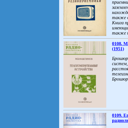
приемни
заземле
нахожде
также о
Книга п
имеющих
также п
0108. М
(1951)
Брошюр
систем,
расстоя
телеизм
Брошюра
0109. Е
радиолю