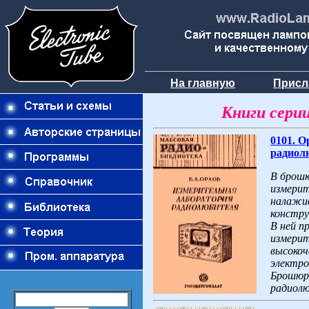
На главную
Присл
Книги сери
0101. О
радиолю
В брошю
измерит
налажив
констру
В ней п
измерит
высокоч
электро
Брошюра
радиолю