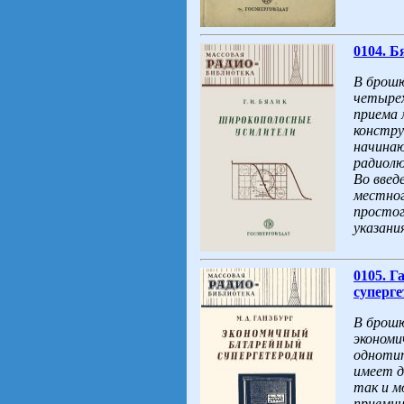
0104. Б
В брошю
четырех
приема 
констру
начинаю
радиолю
Во введ
местног
простог
указани
0105. 
суперге
В брошю
экономи
однотип
имеет д
так и м
приемни