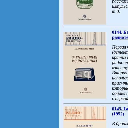
рассказ
импульс
т.д.
0144. Б
радиоте
Первая 
(детект
кратко 
радиопр
констру
Вторая 
использ
приемни
которые
однако 
с перво
0145. Г
(1952)
В брошю