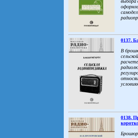
выбора 
оформле
самодел
радиопр
0137. Б
В брошю
сельско
расчете
радиолю
регулир
относящ
условия
0138. 
коротко
Брошюра