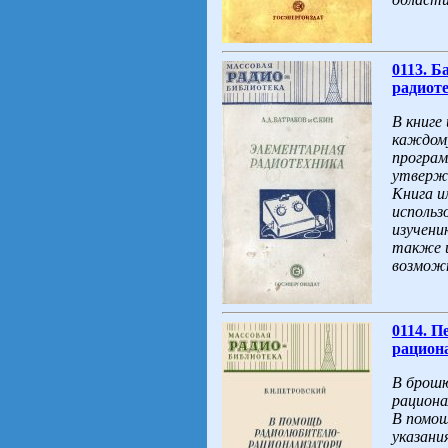
0113. Б
радиоте
В книге
каждом
програм
утверж
Книга и
использ
изучени
также 
возможн
0114. 
рациона
В брошю
рациона
В помощ
указани