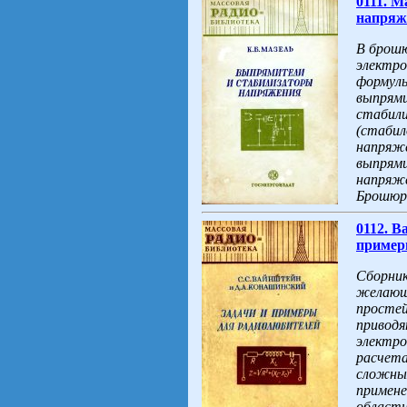
0111. 
напряже
В брошю
электро
формулы
выпрями
стабили
(стабил
напряже
выпрями
напряже
Брошюра
0112. В
примеры
Сборник
желающ
простей
приводя
электро
расчета
сложных
примене
области