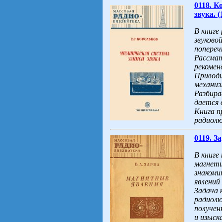
0118. К
звука. (
В книге
звуково
попереч
Рассмат
рекомен
Приводи
механиз
Разбира
дается 
Книга п
радиолю
0119. З
В книге
магнети
знакоми
явлений
Задача 
радиолю
получен
и изыск