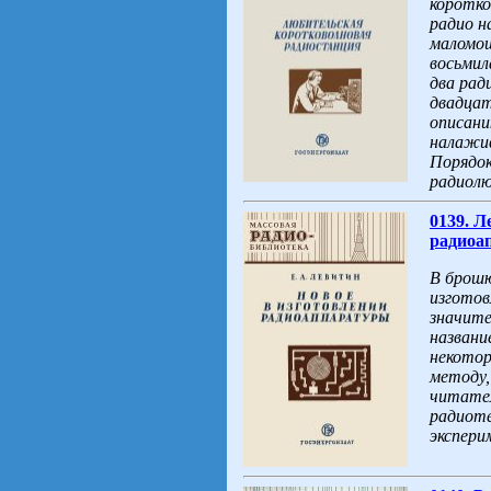
коротко
радио н
маломощ
восьмил
два рад
двадцат
описани
налажив
Порядок
радиолю
0139. Л
радиоап
В брошю
изгото
значите
названи
некотор
методу,
читател
радиоте
экспери