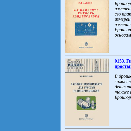
Брошюр
измерен
его пра
измерен
измерит
Брошюра
основам
0153. Г
простых
В брошю
самосто
детекто
также п
Брошюра