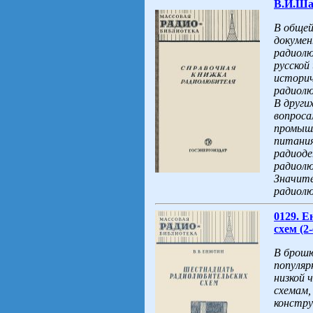
В.И.Ша
В общей
докумен
радиолю
русской
историч
радиол
В други
вопроса
промыш
питания
радиоде
радиолю
Значите
радиолю
0129. 
схем (2-
В брошю
популяр
низкой 
схемам,
констру