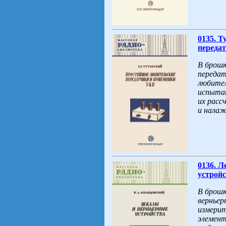
0135. Т
передат
В брошю
передат
любител
испыта
их расс
и налаж
0136. 
устройс
В брошю
верньер
измерит
элемент